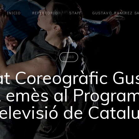
INICIO
REPERTORIO
STAFF
GUSTAVO RAMÍREZ S
VIDEO
at Coreogràfic Gu
 emès al Progra
elevisió de Catal