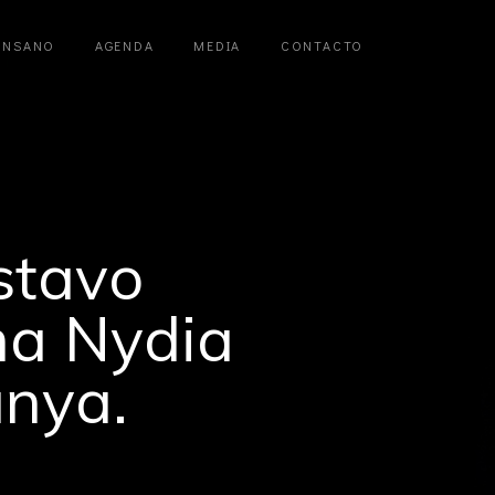
ANSANO
AGENDA
MEDIA
CONTACTO
stavo
ma Nydia
unya.