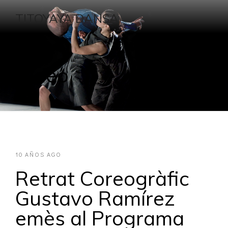
TITOYAYA DANSA
Video
10 AÑOS AGO
Retrat Coreogràfic
Gustavo Ramírez
emès al Programa