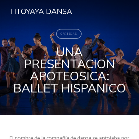
TITOYAYA DANSA
CRÍTICAS
UNA
PRESENTACION
APOTEOSICA:
BALLET HISPANICO
El nombre de la compañía de danza se antojaba por