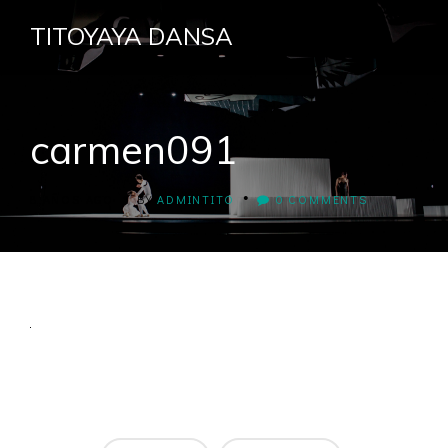
TITOYAYA DANSA
carmen091
•
•
8 AÑOS AGO
BY
ADMINTITO
0 COMMENTS