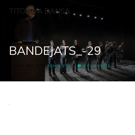
TITOYAYA DANSA
BANDEJATS_-29
•
•
8 AÑOS AGO
BY
ADMINTITO
0 COMMENTS