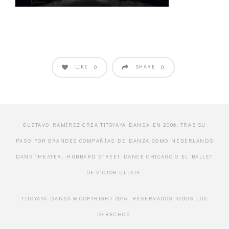
LIKE
SHARE
0
0
GUSTAVO RAMÍREZ CREA TITOYAYA DANSA EN 2006, TRAS SU
PASO POR GRANDES COMPAÑÍAS DE DANZA COMO NEDERLANDS
DANS THEATER, HUBBARD STREET DANCE CHICAGO O EL BALLET
DE VÍCTOR ULLATE.
TITOYAYA DANSA © COPYRIGHT 2016. RESERVADOS TODOS LOS
DERECHOS.