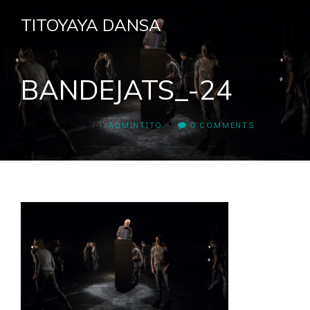
TITOYAYA DANSA
BANDEJATS_-24
•
•
8 AÑOS AGO
BY
ADMINTITO
0 COMMENTS