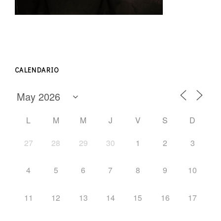
CALENDARIO
L
M
M
J
V
S
D
27
28
29
30
1
2
3
4
5
6
7
8
9
10
11
12
13
14
15
16
17